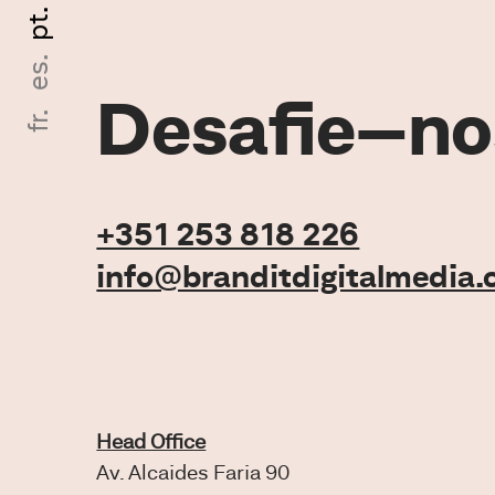
pt.
es.
Desafie–no
fr.
+351 253 818 226
info@branditdigitalmedia
Head Office
Av. Alcaides Faria 90